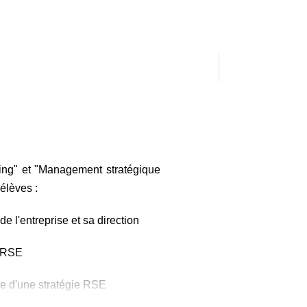
ting" et "Management stratégique
élèves :
e l'entreprise et sa direction
a RSE
ace d'une stratégie RSE