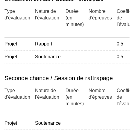
Type
Nature de
Durée
Nombre
Coeffici
d'évaluation
l'évaluation
(en
d'épreuves
de
minutes)
l'évalua
Projet
Rapport
0.5
Projet
Soutenance
0.5
Seconde chance / Session de rattrapage
Type
Nature de
Durée
Nombre
Coeffici
d'évaluation
l'évaluation
(en
d'épreuves
de
minutes)
l'évalua
Projet
Soutenance