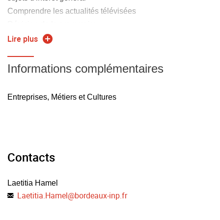
Comprendre les actualités télévisées
Révision de la grammaire
Lire plus
Allemand Professionnel :
Informations complémentaires
Savoir développer des stratégies d'apprentissage de
Entreprises, Métiers et Cultures
l'allemand hors du contexte scolaire
Contacts
Laetitia Hamel
Laetitia.Hamel
@
bordeaux-inp.fr