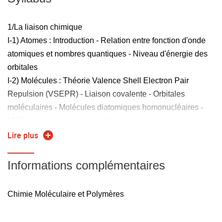
1/La liaison chimique
I-1) Atomes : Introduction - Relation entre fonction d'onde
atomiques et nombres quantiques - Niveau d'énergie des
orbitales
I-2) Molécules : Théorie Valence Shell Electron Pair
Repulsion (VSEPR) - Liaison covalente - Orbitales
moléculaires - Molécules diatomiques homonucléaires -
Molécules polyatomiques. Hybridation des orbitales
2/Propriétés électroniques des molécules organiques
Lire plus
-Polarisation des liaisons : Effets Inductifs
-Délocalisation des électrons : Effets Mésomères
Informations complémentaires
3/Nomenclature
4/Représentation spatiale des molécules
Chimie Moléculaire et Polymères
5/Isomérie, Stéréoisomérie, Chiralité/Prochiralité