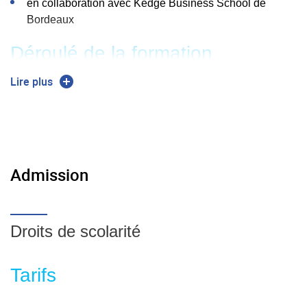
en collaboration avec Kedge Business School de
Bordeaux
Déroulé de la formation
4h30 : Défense, stratégie, organisation des armées;
Lire plus
12h00 : Organisation, processus et spécificités du MCO
aéronautique;
4h30 : Soutien logistique intégré;
Admission
3h00 : Sécurité aérienne, qualité et navigabilité des
aéronefs;
3h00 : Code des marchés publics et finances étatiques;
Droits de scolarité
3h00 : Supply chain étatique dans le domaine
aéronautique et contrats innovants
Tarifs