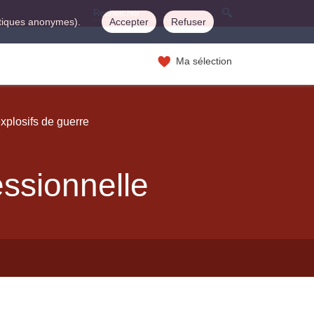
istiques anonymes).
Accepter
Refuser
Ma sélection
xplosifs de guerre
essionnelle