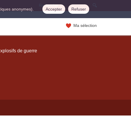
istiques anonymes).
Accepter
Refuser
Ma sélection
xplosifs de guerre