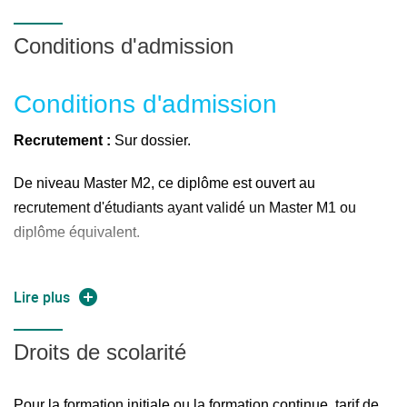
Conditions d'admission
Conditions d'admission
Recrutement :
Sur dossier.
De niveau Master M2, ce diplôme est ouvert au
recrutement d'étudiants ayant validé un Master M1 ou
diplôme équivalent.
Pour les personnes déjà engagées dans la vie
Lire plus
professionnelle, celles-ci doivent justifier d'une expérience
professionnelle d'au moins 3 ans.
Droits de scolarité
Pour la formation initiale ou la formation continue, tarif de