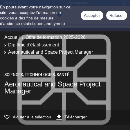
Aller à
En poursuivant votre navigation sur ce
site, vous acceptez l'utilisation de
Accepter
Refuser
cookies à des fins de mesure
d'audience (statistiques anonymes).
Accueil
Offre de formation 2025-2026
Diplôme d'établissement
Aeronautical and Space Project Manager
SCIENCES, TECHNOLOGIES, SANTÉ
Aeronautical and Space Project
Manager
Ajouter à la sélection
Télécharger