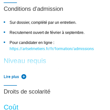
Conditions d'admission
Projet fil rouge
Sur dossier, complété par un entretien.
Management des applications
aéronautiques et spatiales
Recrutement ouvert de février à septembre.
Structure du secteur aéronautique et spatial
Pour candidater en ligne :
https://artsetmetiers.fr/fr/formation/admissions
Marketing et développement stratégique
Niveau requis
Supply chain et stratégie
Diplôme d'ingénieur ou diplôme universitaire (bac +5)
Management et finance
Lire plus
Bac +4 avec au minimum 3 ans d'expérience
Innovation et applications nouvelles en aéronautique et
professionnelle.
espace
Droits de scolarité
Diplôme étranger équivalent.
Management d'équipes et de projets
Coût
Dérogation possible.