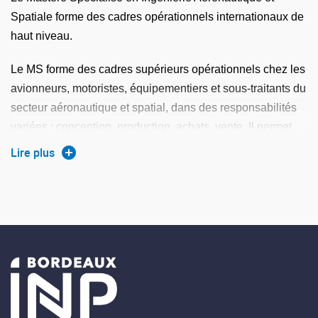
Accompagnement du projet professionnel
Spatiale forme des cadres opérationnels internationaux de
haut niveau.
Stage d'application de 6 mois en entreprise
Calendrier
Le MS forme des cadres supérieurs opérationnels chez les
avionneurs, motoristes, équipementiers et sous-traitants du
Durée : 400 heures de formation
secteur aéronautique et spatial, dans des responsabilités
variées : conception, production, achats, vente. Il permet
Période pédagogique : Septembre/Mars
également d’accéder à des entreprises souhaitant exploiter
Lire plus
Période professionnelle : Avril/Septembre
des applications issues de l’aéronautique ou de l’espace.
Les métiers visés allient des compétences techniques et
managériales dans le domaine aéronautique et spatial
ainsi que dans les domaines d’activité bénéficiant de ses
applications.