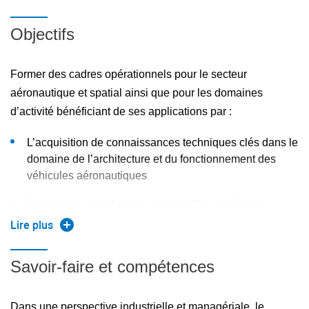
Objectifs
Former des cadres opérationnels pour le secteur
aéronautique et spatial ainsi que pour les domaines
d’activité bénéficiant de ses applications par :
L’acquisition de connaissances techniques clés dans le
domaine de l’architecture et du fonctionnement des
véhicules aéronautiques
L’apprentissage du management des applications
aéronautiques et spatiales : structure du secteur,
Lire plus
marketing, supply chain, finance, management de
l’innovation, management de projet
Savoir-faire et compétences
La prise en compte dans sa globalité de l’ensemble des
processus du cycle de vie d’un produit aéronautique ou
Dans une perspective industrielle et managériale, le