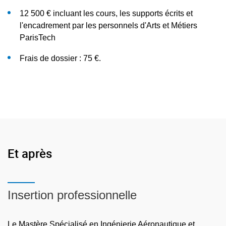
Processus du cycle de vie
12 500 € incluant les cours, les supports écrits et
Ce Mastère Spécialisé® est accessible aussi bien en
Conception
l'encadrement par les personnels d'Arts et Métiers
formation initiale (poursuite d'études) qu’en formation
ParisTech
continue (réorientation et réinsertion professionnelles).
Prise en compte des facteurs humains
Articulé sur un emploi du temps de type temps plein, ce MS
Frais de dossier : 75 €.
Prise en compte de la sûreté de fonctionnement
n'offre donc pas la possibilité d'être réalisé en alternance.
Intégration et essais sol-vol
Production
Organisation industrielle
Soutien
Et après
Exploitation maintenance
Conférences et visites thématiques.
Insertion professionnelle
Séquence industrielle (30 ECTS)
Le Mastère Spécialisé en Ingénierie Aéronautique et