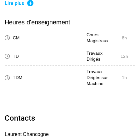
l'existence d'un extremum local
Lire plus
- Formes différentielles : forme différentielle, forme
différentielle exacte, formes différentielle fermée (sur un
Heures d'enseignement
ouvert, une forme différentielle exacte est fermée), ouvert
Cours
étoilé, Théorème de Poincaré, intégrale curviligne
CM
8h
Magistraux
Travaux
TD
12h
Dirigés
Travaux
TDM
Dirigés sur
1h
Machine
Contacts
Laurent Chancogne