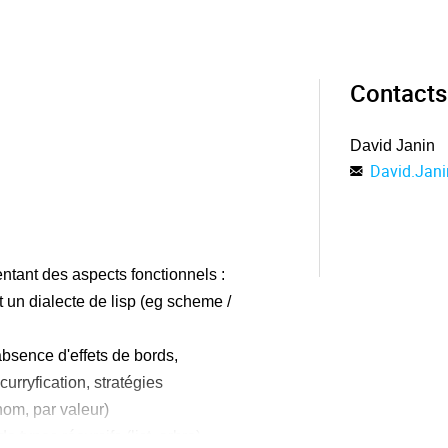
Contacts
David Janin
David.Jani
ntant des aspects fonctionnels :
 un dialecte de lisp (eg scheme /
absence d'effets de bords,
curryfication, stratégies
nom, par valeur)
e types récursifs (list, arbre),