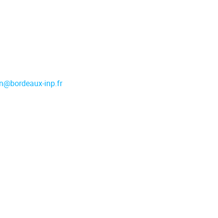
n
@
bordeaux-inp.fr