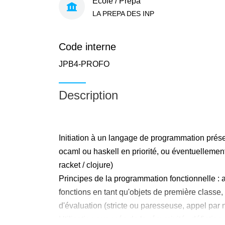
École / Prépa
LA PREPA DES INP
Code interne
JPB4-PROFO
Description
Initiation à un langage de programmation prése
ocaml ou haskell en priorité, ou éventuellement
racket / clojure)
Principes de la programmation fonctionnelle : 
fonctions en tant qu'objets de première classe, 
d'évaluation (stricte ou paresseuse, appel par 
Utilisation avancée de la récursivité : défintion d