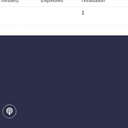
minutes)
d'épreuves
l'évaluation
1