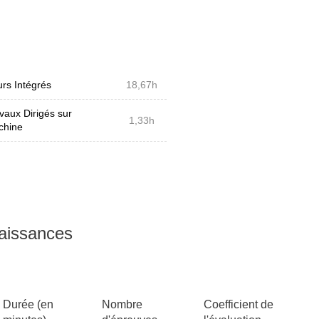
ogrammation par continuations,
n programmation fonctionnelle :
pe IA (en veillant à éviter les
rs Intégrés
18,67h
 informatique au S3). Exemple
vaux Dirigés sur
1,33h
chine
naissances
Durée (en
Nombre
Coefficient de