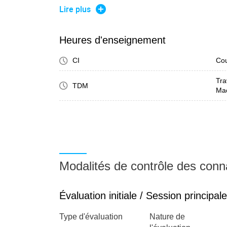
induction, récursivité terminale et style de pr
Lire plus
Motifs et filtrage, travailler sur des données e
map, reduce/fold
Heures d'enseignement
Application possible avec un petit TP / projet ty
CI
Cou
redondances avec le programme de la majeure
de sujet possible : backtracking
Tra
TDM
Ma
Modalités de contrôle des con
Évaluation initiale / Session principale
Type d'évaluation
Nature de