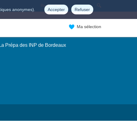
istiques anonymes).
Accepter
Refuser
Ma sélection
 La Prépa des INP de Bordeaux