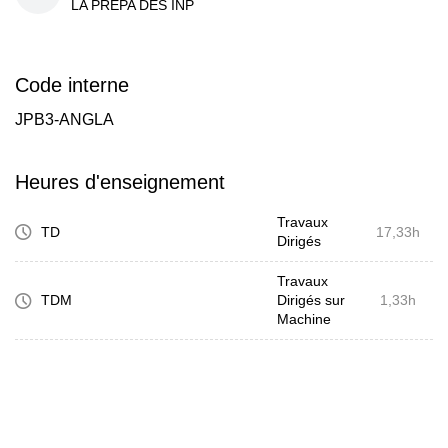
LA PREPA DES INP
Code interne
JPB3-ANGLA
Heures d'enseignement
Travaux
TD
17,33h
Dirigés
Travaux
TDM
Dirigés sur
1,33h
Machine