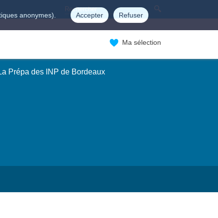
istiques anonymes).
Accepter
Refuser
Ma sélection
 La Prépa des INP de Bordeaux