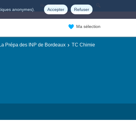
istiques anonymes).
Accepter
Refuser
Ma sélection
 La Prépa des INP de Bordeaux
TC Chimie