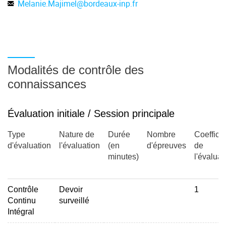
Melanie.Majimel
@
bordeaux-inp.fr
Hybridation des orbitales atomiques (liaison et , système
aromatique)
Modalités de contrôle des
connaissances
Structure de l'état solide
Évaluation initiale / Session principale
Type
Nature de
Durée
Nombre
Coefficie
Généralités : liaison dans l'état solide, classification des
d'évaluation
l'évaluation
(en
d'épreuves
de
minutes)
l'évaluat
cristaux, maille élémentaire, coordinence, compacité,
masse volumique, sites interstitiels et conditions
d'occupation
Contrôle
Devoir
1
Continu
surveillé
Intégral