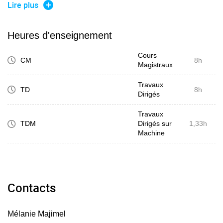
Lire plus
Fonctions d'onde, nombres quantiques (n, l, m), orbitales
atomiques,
Heures d'enseignement
Cours
CM
8h
Magistraux
Représentation des fonctions d'onde monoélectronique de
l'atome d'hydrogène
Travaux
TD
8h
Dirigés
Travaux
TDM
Dirigés sur
1,33h
Machine
Description des molécules en mécanique quantique
Contacts
Modèle LCAO cas des molécules diatomiques homo et
hétéronucléaire de la 1 ière et 2 ième période.
Mélanie Majimel