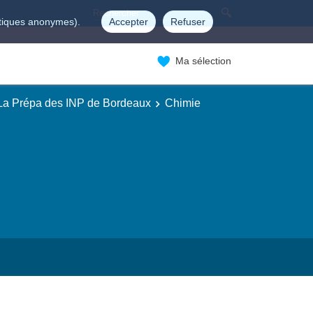
istiques anonymes).
Accepter
Refuser
Ma sélection
 La Prépa des INP de Bordeaux
Chimie