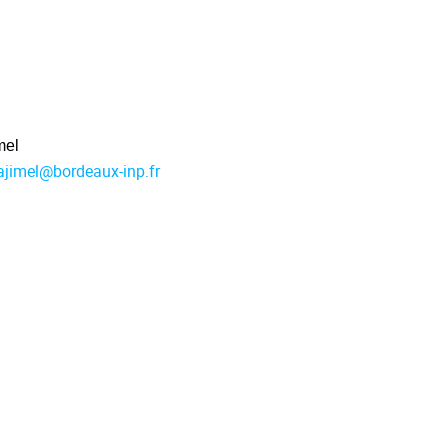
mel
jimel
@
bordeaux-inp.fr