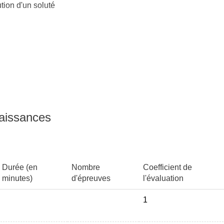
tion d'un soluté
timétrique : interprétation du
naissances
Durée (en
Nombre
Coefficient de
minutes)
d'épreuves
l'évaluation
1
ante d'équilibre en lien avec la