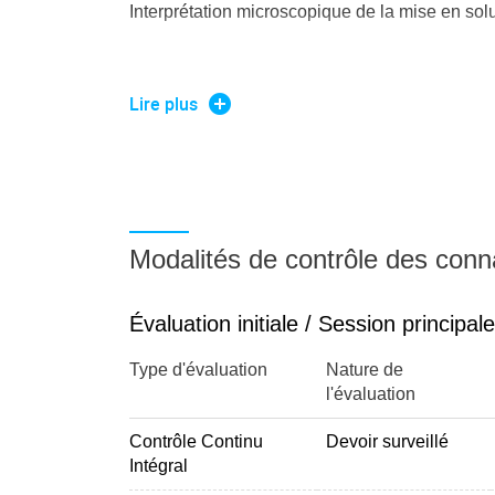
Interprétation microscopique de la mise en solu
Notion d'électrolyte fort et faible
Lire plus
Conductimétrie et application au dosage conduc
changement pente avant et après titrage
Modalités de contrôle des con
Évaluation initiale / Session principale
Etat d'équilibre
Type d'évaluation
Nature de
l'évaluation
Contrôle Continu
Devoir surveillé
Activité des solutés, quotient de réaction, const
Intégral
thermodynamique