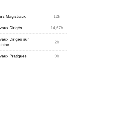
rs Magistraux
12h
vaux Dirigés
14,67h
vaux Dirigés sur
2h
chine
vaux Pratiques
9h