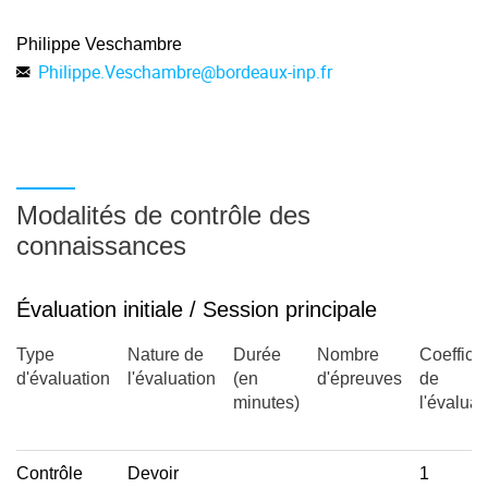
Philippe Veschambre
Régulation (exemples : homéothermie ou stress)
Philippe.Veschambre
@
bordeaux-inp.fr
Développement : rôles des gènes homéotiques (animaux +
végétaux)
Modalités de contrôle des
connaissances
Évaluation initiale / Session principale
Type
Nature de
Durée
Nombre
Coefficie
d'évaluation
l'évaluation
(en
d'épreuves
de
minutes)
l'évaluat
Contrôle
Devoir
1