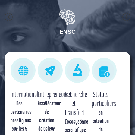
ENSC
International
Entrepreneuriat
Recherche
Statuts
et
particuliers
Des
Accélérateur
partenaires
de
transfert
en
prestigieux
création
situation
L'ecosystème
sur les 5
de valeur
de
scientifique