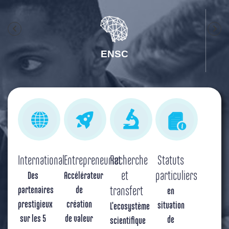
ENSC
International
Entrepreneuriat
Recherche
Statuts
et
particuliers
Des
Accélérateur
partenaires
de
transfert
en
prestigieux
création
situation
L'ecosystème
sur les 5
de valeur
de
scientifique